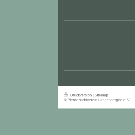
Druckversion
|
Sitemap
© Pferdezuchtverein Landesbergen e. V.